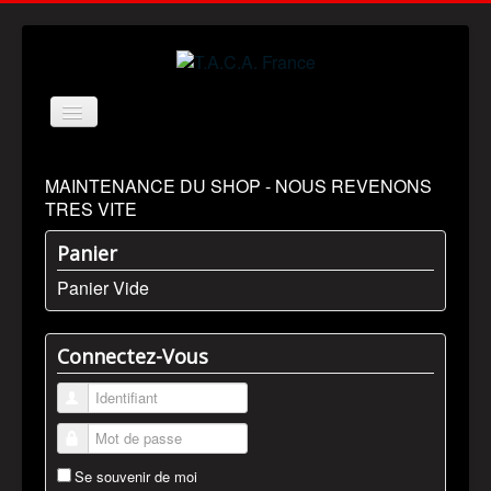
Basculer
la
navigation
ACCUEIL
MAINTENANCE DU SHOP - NOUS REVENONS
MISSION
TRES VITE
HISTOIRE
Panier
REGLES
Panier Vide
SHOP SUPPORT
SHOP SPREADSHIRT
Connectez-Vous
FAIRE UN DON
Identifiant
CONTACTEZ-NOUS
Mot de passe
Se souvenir de moi