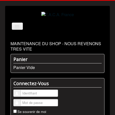
Basculer
la
navigation
ACCUEIL
MAINTENANCE DU SHOP - NOUS REVENONS
MISSION
TRES VITE
HISTOIRE
Panier
REGLES
Panier Vide
SHOP SUPPORT
SHOP SPREADSHIRT
Connectez-Vous
FAIRE UN DON
Identifiant
CONTACTEZ-NOUS
Mot de passe
Se souvenir de moi