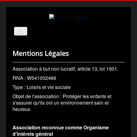
Basculer
la
navigation
ACCUEIL
Mentions Légales
MISSION
HISTOIRE
Association à but non lucratif, article 13, loi 1901.
REGLES
RNA : W541002466
Type : Loisirs et vie sociale
SHOP SUPPORT
Objet de l'association : Protéger les enfants et
SHOP SPREADSHIRT
s'assurer qu'ils ont un environnement sain et
FAIRE UN DON
heureux
CONTACTEZ-NOUS
Association reconnue comme Organisme
d'intérets général